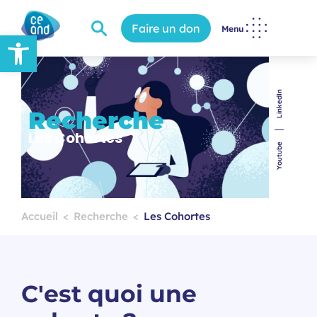
Faire un don
Menu
Ouvrir la barre d’outils
LinkedIn
Recherche
Les Cohortes
Youtube
Accueil
Recherche
Les Cohortes
C'est quoi une