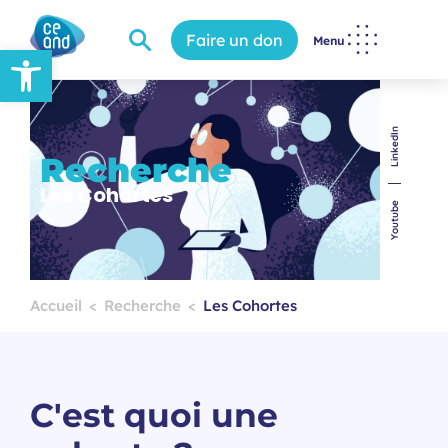
Faire un don
Menu
Ouvrir la barre d’outils
LinkedIn
Recherche
Les Cohortes
Youtube
Accueil
Recherche
Les Cohortes
C'est quoi une