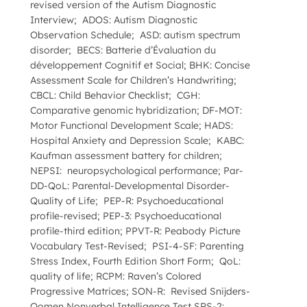
revised version of the Autism Diagnostic
Interview; ADOS: Autism Diagnostic
Observation Schedule; ASD: autism spectrum
disorder; BECS: Batterie d’Évaluation du
développement Cognitif et Social; BHK: Concise
Assessment Scale for Children’s Handwriting;
CBCL: Child Behavior Checklist; CGH:
Comparative genomic hybridization; DF-MOT:
Motor Functional Development Scale; HADS:
Hospital Anxiety and Depression Scale; KABC:
Kaufman assessment battery for children;
NEPSI: neuropsychological performance; Par-
DD-QoL: Parental-Developmental Disorder-
Quality of Life; PEP-R: Psychoeducational
profile-revised; PEP-3: Psychoeducational
profile-third edition; PPVT-R: Peabody Picture
Vocabulary Test-Revised; PSI-4-SF: Parenting
Stress Index, Fourth Edition Short Form; QoL:
quality of life; RCPM: Raven’s Colored
Progressive Matrices; SON-R: Revised Snijders-
Oomen Nonverbal Intelligence Test SRS-2: