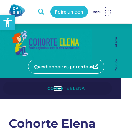
Faire un don
Menu
Ouvrir la barre d’outils
LinkedIn
Youtube
Questionnaires parentaux
COHORTE ELENA
Cohorte Elena