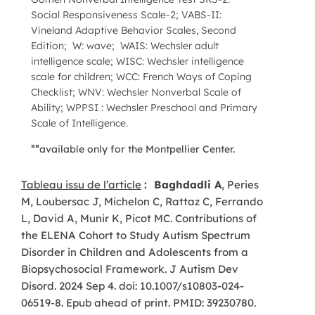
Social Responsiveness Scale-2; VABS-II:
Vineland Adaptive Behavior Scales, Second
Edition; W: wave; WAIS: Wechsler adult
intelligence scale; WISC: Wechsler intelligence
scale for children; WCC: French Ways of Coping
Checklist; WNV: Wechsler Nonverbal Scale of
Ability; WPPSI : Wechsler Preschool and Primary
Scale of Intelligence.
¤¤
available only for the Montpellier Center.
Tableau issu de l’article
:
Baghdadli A
, Peries
M, Loubersac J, Michelon C, Rattaz C, Ferrando
L, David A, Munir K, Picot MC. Contributions of
the ELENA Cohort to Study Autism Spectrum
Disorder in Children and Adolescents from a
Biopsychosocial Framework. J Autism Dev
Disord. 2024 Sep 4. doi: 10.1007/s10803-024-
06519-8. Epub ahead of print. PMID: 39230780.