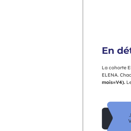
En dét
La cohorte 
ELENA. Chaqu
mois=V4).
Le