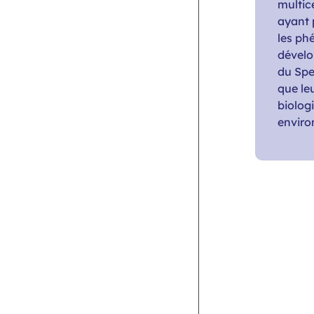
multice
ayant p
les ph
dévelo
du Spe
que le
biolog
envir