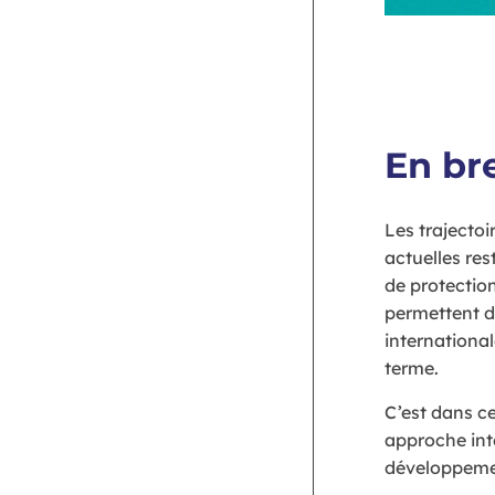
En br
Les trajecto
actuelles res
de protection
permettent d
international
terme.
C’est dans c
approche inte
développemen