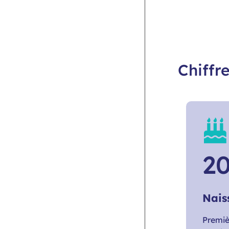
Chiffre
2
Nais
Premiè