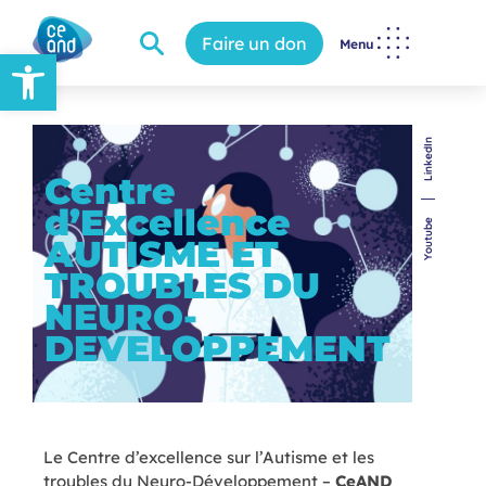
Faire un don
Menu
Ouvrir la barre d’outils
LinkedIn
Centre
d’Excellence
Youtube
AUTISME ET
TROUBLES DU
NEURO-
DEVELOPPEMENT
Le Centre d’excellence sur l’Autisme et les
troubles du Neuro-Développement –
CeAND