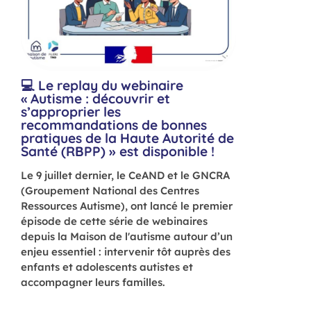
💻 Le replay du webinaire
« Autisme : découvrir et
s’approprier les
+50
recommandations de bonnes
MO
pratiques de la Haute Autorité de
Santé (RBPP) » est disponible !
MOO
prof
Le 9 juillet dernier, le CeAND et le GNCRA
for
(Groupement National des Centres
grat
Ressources Autisme), ont lancé le premier
neu
épisode de cette série de webinaires
depuis la Maison de l'autisme autour d’un
enjeu essentiel : intervenir tôt auprès des
enfants et adolescents autistes et
accompagner leurs familles.