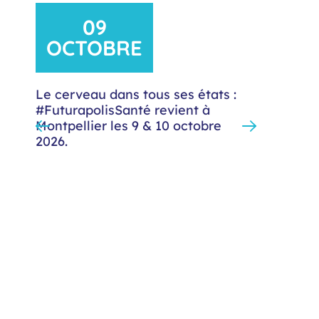
09
OCTOBRE
NO
Le cerveau dans tous ses états :
#FuturapolisSanté revient à
Montpellier les 9 & 10 octobre
Le Rése
2026.
Autisme
à une j
Montpel