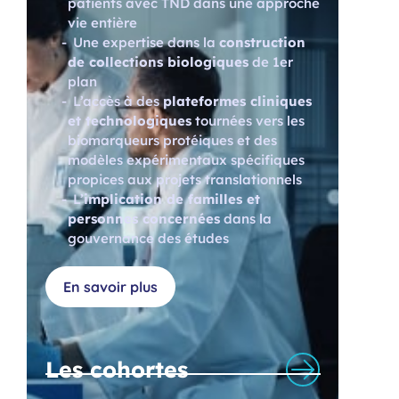
patients avec TND dans une approche
vie entière
Une expertise dans la
construction
de collections biologiques
de 1er
plan
L’accès à des
plateformes cliniques
et technologiques
tournées vers les
biomarqueurs protéiques et des
modèles expérimentaux spécifiques
propices aux projets translationnels
L’
implication de familles et
personnes concernées
dans la
gouvernance des études
En savoir plus
Les cohortes