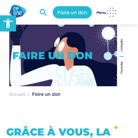
Faire un don
Menu
Ouvrir la barre d’outils
LinkedIn
FAIRE UN DON
Youtube
Accueil
Faire un don
GRÂCE À VOUS, LA