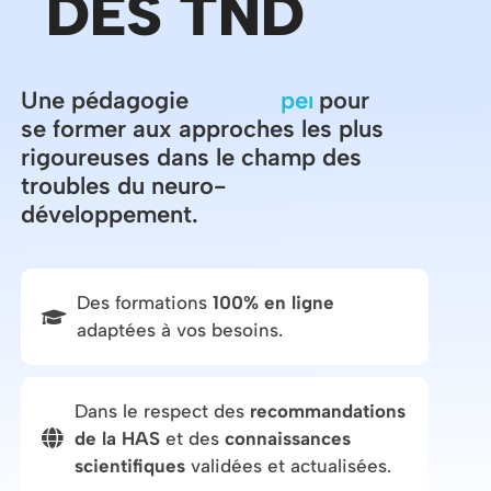
DES TND
Une pédagogie
i
n
n
pour se
o
v
a
n
t
e
é
former aux approches les plus
rigoureuses dans le champ des
troubles du neuro-
développement.
Des formations
100% en ligne
adaptées à vos besoins.
Dans le respect des
recommandations
de la HAS
et des
connaissances
scientifiques
validées et actualisées.