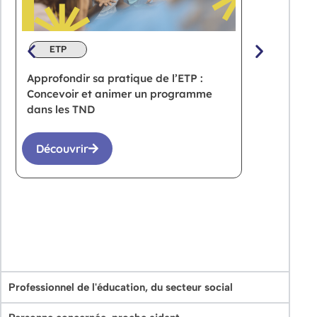
ETP
DU
Approfondir sa pratique de l’ETP :
Diplô
Concevoir et animer un programme
l’enfa
dans les TND
diagno
Découvrir
Déc
Professionnel de l'éducation, du secteur social