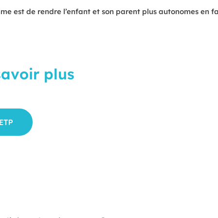
me est de rendre l’enfant et son parent plus autonomes en fac
avoir plus
e publié par l’équipe du SMPEA Peyre Plantade sur ce lien :
ETP