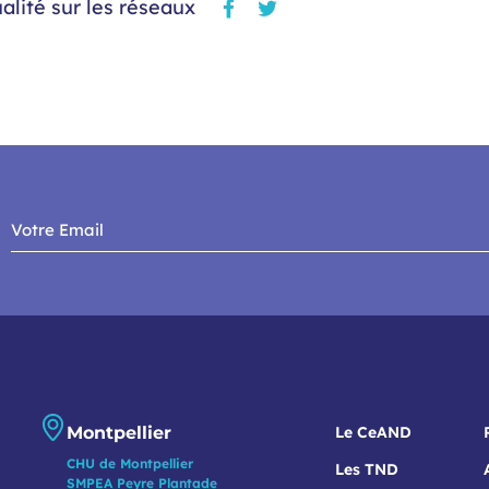
alité sur les réseaux
Montpellier
Le CeAND
CHU de Montpellier
Les TND
SMPEA Peyre Plantade