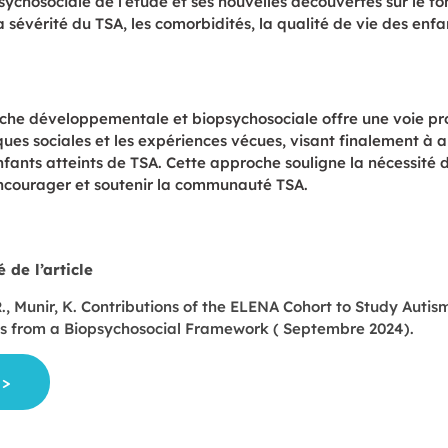
chosociale de l’étude et ses nouvelles découvertes sur le f
a sévérité du TSA, les comorbidités, la qualité de vie des enf
oche
développementale et
biopsychosociale offre une voie pr
iques sociales
et les expériences vécues, visant finalement à am
nfants atteints de TSA. Cette approche souligne la nécessité d
 encourager et soutenir la communauté TSA.
 de l’article
R., Munir, K. Contributions of the ELENA Cohort to Study Auti
ts from a Biopsychosocial Framework ( Septembre 2024).
 >