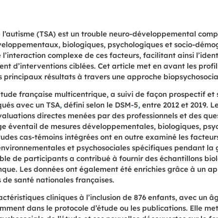
 l’autisme (TSA) est un trouble
neuro-développemental compl
veloppementaux, biologiques, psychologiques et socio-démo
l’interaction complexe de ces facteurs, facilitant ainsi
l’iden
nt d’interventions ciblées. Cet article met en avant les profil
s principaux résultats à travers une approche
biopsychosocia
étude française
multicentrique, a suivi de façon prospectif e
qués avec un TSA
,
défini selon le DSM-5
,
entre 2012 et 2019. Le
aluations directes menées par des professionnels
et des que
ge éventail de mesures développementales, biologiques, psyc
des cas-témoins intégrées ont en outre examiné les facteurs 
 environnementales et psychosociales spécifiques pendant la g
e de participants a contribué à fournir des échantillons bio
anque. Les données ont également été enrichies grâce à un a
 de santé nationales françaises.
ctéristiques cliniques à l’inclusion
de 876 enfants, avec un
âg
ment dans le protocole d’étude ou les publications
. Elle me