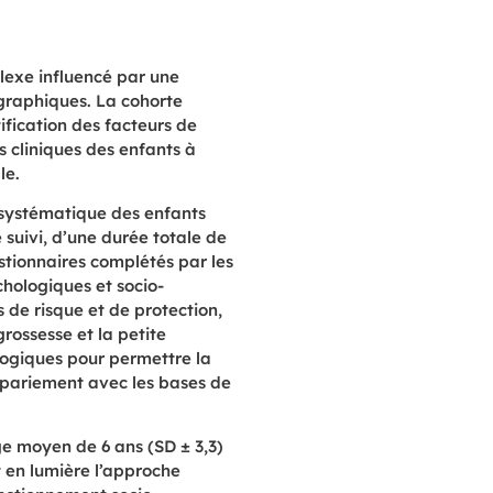
exe influencé
par une
graphiques. La cohorte
tification des facteurs de
s cliniques des enfants à
le.
t systématique
des enfants
 suivi, d’une durée totale de
stionnaires complétés par les
hologiques et socio-
de risque et de protection,
rossesse et la petite
logiques pour permettre la
ppariement
avec les bases de
e moyen de
6 ans (SD ± 3,3)
t en lumière l’approche