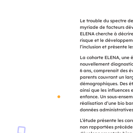
Le trouble du spectre de
myriade de facteurs dé
ELENA cherche à décrire 
risque et le développeme
l’inclusion
et présente le
La cohorte ELENA, une 
nouvellement diagnosti
6 ans,
comprenait des év
parents couvrant un lar
démographiques. Des étu
ainsi que les influences
enfance. Un sous-ensembl
réalisation d’une bio b
données administratives
L’étude présente
les cara
non rapportées précédem