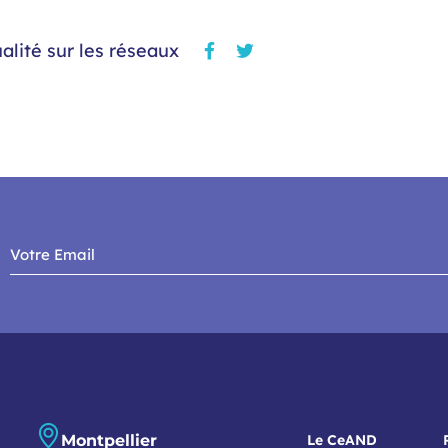
alité sur les réseaux
Montpellier
Le CeAND