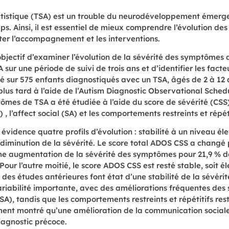
utistique (TSA) est un trouble du neurodéveloppement émerge
s. Ainsi, il est essentiel de mieux comprendre l’évolution d
ter l’accompagnement et les interventions.
objectif d’examiner l’évolution de la sévérité des symptômes
 sur une période de suivi de trois ans et d’identifier les facte
té sur 575 enfants diagnostiqués avec un TSA, âgés de 2 à 12 
s plus tard à l’aide de l’Autism Diagnostic Observational Sched
ômes de TSA a été étudiée à l’aide du score de sévérité (CSS
 , l’affect social (SA) et les comportements restreints et répét
évidence quatre profils d’évolution : stabilité à un niveau éle
diminution de la sévérité. Le score total ADOS CSS a changé 
 une augmentation de la sévérité des symptômes pour 21,9 % d
Pour l’autre moitié, le score ADOS CSS est resté stable, soit éle
é des études antérieures font état d’une stabilité de la sévé
ariabilité importante, avec des améliorations fréquentes des
A), tandis que les comportements restreints et répétitifs re
ment montré qu’une amélioration de la communication sociale
iagnostic précoce.