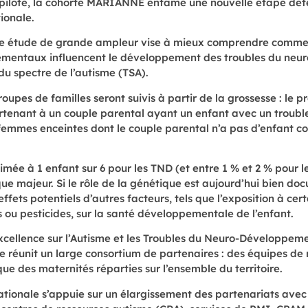
 pilote, la cohorte MARIANNE entame une nouvelle étape dét
tionale.
tte étude de grande ampleur vise à mieux comprendre commen
nementaux influencent le développement des troubles du neu
 du spectre de l’autisme (TSA).
oupes de familles seront suivis à partir de la grossesse : le
enant à un couple parental ayant un enfant avec un trouble d
emmes enceintes dont le couple parental n’a pas d’enfant co
mée à 1 enfant sur 6 pour les TND (et entre 1 % et 2 % pour l
que majeur. Si le rôle de la génétique est aujourd’hui bien
effets potentiels d’autres facteurs, tels que l’exposition à ce
ou pesticides, sur la santé développementale de l’enfant.
excellence sur l’Autisme et les Troubles du Neuro-Développe
te réunit un large consortium de partenaires : des équipes d
ue des maternités réparties sur l’ensemble du territoire.
ationale s’appuie sur un élargissement des partenariats avec