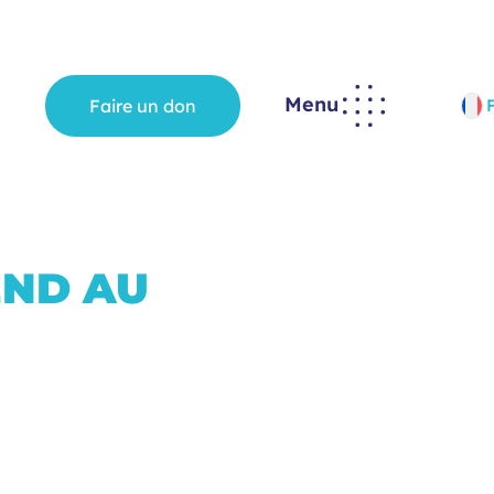
Menu
Faire un don
END AU