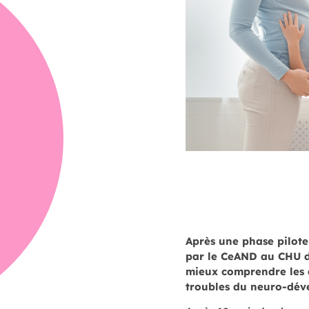
Après une phase pilot
par le CeAND au CHU de
mieux comprendre les 
troubles du neuro-dév