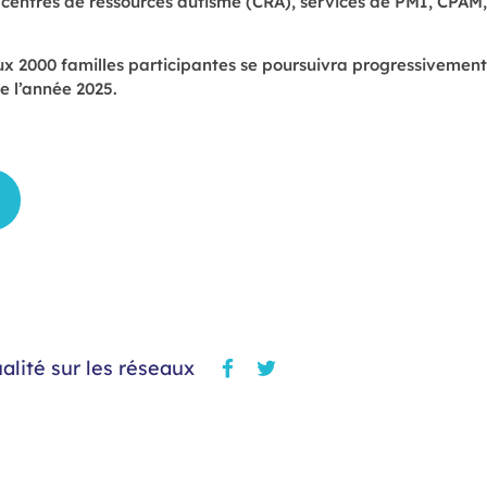
 centres de ressources autisme (CRA), services de PMI, CPAM,
aux 2000 familles participantes se poursuivra progressiveme
de l’année 2025.
alité sur les réseaux