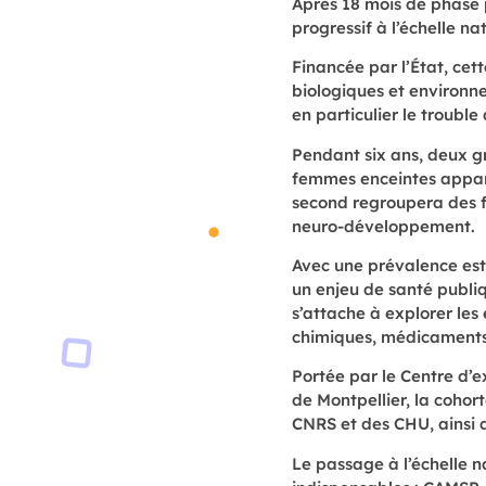
Après 18 mois de phase
progressif à l’échelle na
Financée par l’État, ce
biologiques et environ
en particulier le trouble
Pendant six ans, deux gr
femmes enceintes appart
second regroupera des f
neuro-développement.
Avec une prévalence esti
un enjeu de santé publi
s’attache à explorer les 
chimiques, médicaments 
Portée par le Centre d’
de Montpellier, la cohor
CNRS et des CHU, ainsi q
Le passage à l’échelle n