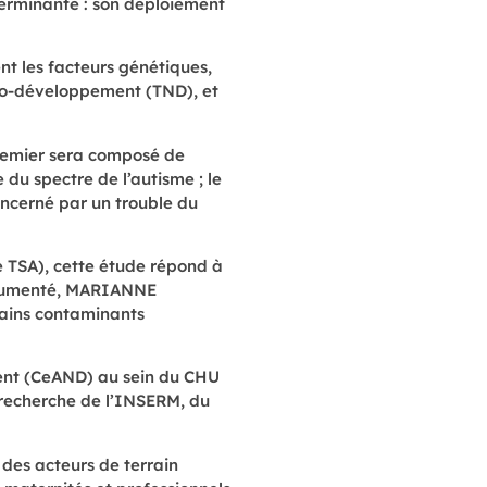
erminante : son déploiement
t les facteurs génétiques,
ro-développement (TND), et
 premier sera composé de
u spectre de l’autisme ; le
ncerné par un trouble du
e TSA), cette étude répond à
 documenté, MARIANNE
rtains contaminants
ment (CeAND) au sein du CHU
e recherche de l’INSERM, du
 des acteurs de terrain