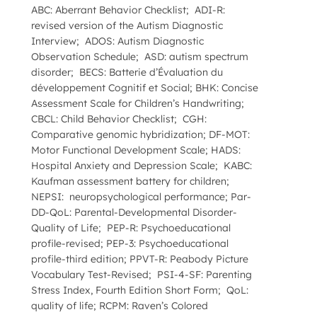
ABC: Aberrant Behavior Checklist; ADI-R:
revised version of the Autism Diagnostic
Interview; ADOS: Autism Diagnostic
Observation Schedule; ASD: autism spectrum
disorder; BECS: Batterie d’Évaluation du
développement Cognitif et Social; BHK: Concise
Assessment Scale for Children’s Handwriting;
CBCL: Child Behavior Checklist; CGH:
Comparative genomic hybridization; DF-MOT:
Motor Functional Development Scale; HADS:
Hospital Anxiety and Depression Scale; KABC:
Kaufman assessment battery for children;
NEPSI: neuropsychological performance; Par-
DD-QoL: Parental-Developmental Disorder-
Quality of Life; PEP-R: Psychoeducational
profile-revised; PEP-3: Psychoeducational
profile-third edition; PPVT-R: Peabody Picture
Vocabulary Test-Revised; PSI-4-SF: Parenting
Stress Index, Fourth Edition Short Form; QoL:
quality of life; RCPM: Raven’s Colored