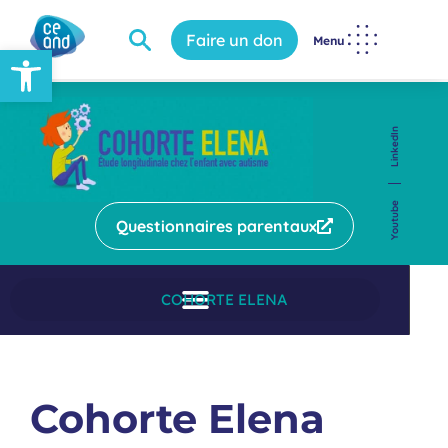
Faire un don
Menu
Ouvrir la barre d’outils
LinkedIn
Youtube
Questionnaires parentaux
COHORTE ELENA
Cohorte Elena