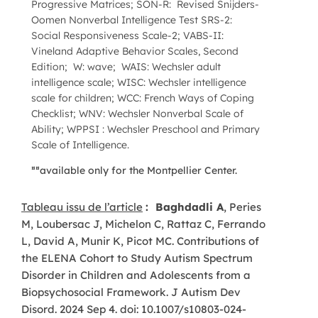
Progressive Matrices; SON-R: Revised Snijders-
Oomen Nonverbal Intelligence Test SRS-2:
Social Responsiveness Scale-2; VABS-II:
Vineland Adaptive Behavior Scales, Second
Edition; W: wave; WAIS: Wechsler adult
intelligence scale; WISC: Wechsler intelligence
scale for children; WCC: French Ways of Coping
Checklist; WNV: Wechsler Nonverbal Scale of
Ability; WPPSI : Wechsler Preschool and Primary
Scale of Intelligence.
¤¤
available only for the Montpellier Center.
Tableau issu de l’article
:
Baghdadli A
, Peries
M, Loubersac J, Michelon C, Rattaz C, Ferrando
L, David A, Munir K, Picot MC. Contributions of
the ELENA Cohort to Study Autism Spectrum
Disorder in Children and Adolescents from a
Biopsychosocial Framework. J Autism Dev
Disord. 2024 Sep 4. doi: 10.1007/s10803-024-