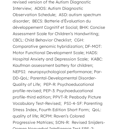
revised version of the Autism Diagnostic
Interview; ADOS: Autism Diagnostic
Observation Schedule; ASD: autism spectrum
disorder; BECS: Batterie d’Évaluation du
développement Cognitif et Social; BHK: Concise
Assessment Scale for Children’s Handwriting;
CBCL: Child Behavior Checklist; CGH:
Comparative genomic hybridization; DF-MOT:
Motor Functional Development Scale; HADS:
Hospital Anxiety and Depression Scale; KABC:
Kaufman assessment battery for children;
NEPSI: neuropsychological performance; Par-
DD-QoL: Parental-Developmental Disorder-
Quality of Life; PEP-R: Psychoeducational
profile-revised; PEP-3: Psychoeducational
profile-third edition; PPVT-R: Peabody Picture
Vocabulary Test-Revised; PSI-4-SF: Parenting
Stress Index, Fourth Edition Short Form; QoL:
quality of life; RCPM: Raven’s Colored
Progressive Matrices; SON-R: Revised Snijders-
Oomen Nonverbal Intelligence Test SRS-2: