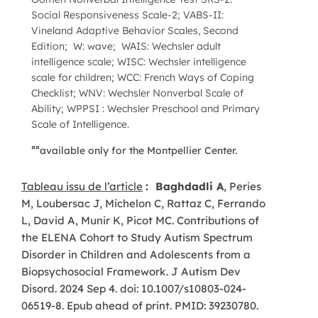
Social Responsiveness Scale-2; VABS-II:
Vineland Adaptive Behavior Scales, Second
Edition; W: wave; WAIS: Wechsler adult
intelligence scale; WISC: Wechsler intelligence
scale for children; WCC: French Ways of Coping
Checklist; WNV: Wechsler Nonverbal Scale of
Ability; WPPSI : Wechsler Preschool and Primary
Scale of Intelligence.
¤¤
available only for the Montpellier Center.
Tableau issu de l’article
:
Baghdadli A
, Peries
M, Loubersac J, Michelon C, Rattaz C, Ferrando
L, David A, Munir K, Picot MC. Contributions of
the ELENA Cohort to Study Autism Spectrum
Disorder in Children and Adolescents from a
Biopsychosocial Framework. J Autism Dev
Disord. 2024 Sep 4. doi: 10.1007/s10803-024-
06519-8. Epub ahead of print. PMID: 39230780.