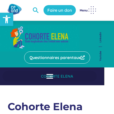
Faire un don
Menu
Ouvrir la barre d’outils
LinkedIn
Youtube
Questionnaires parentaux
COHORTE ELENA
Cohorte Elena