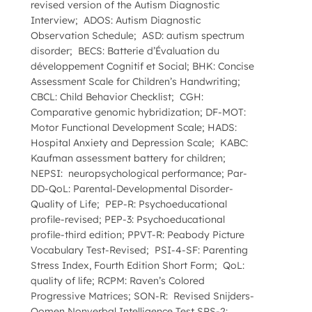
revised version of the Autism Diagnostic
Interview; ADOS: Autism Diagnostic
Observation Schedule; ASD: autism spectrum
disorder; BECS: Batterie d’Évaluation du
développement Cognitif et Social; BHK: Concise
Assessment Scale for Children’s Handwriting;
CBCL: Child Behavior Checklist; CGH:
Comparative genomic hybridization; DF-MOT:
Motor Functional Development Scale; HADS:
Hospital Anxiety and Depression Scale; KABC:
Kaufman assessment battery for children;
NEPSI: neuropsychological performance; Par-
DD-QoL: Parental-Developmental Disorder-
Quality of Life; PEP-R: Psychoeducational
profile-revised; PEP-3: Psychoeducational
profile-third edition; PPVT-R: Peabody Picture
Vocabulary Test-Revised; PSI-4-SF: Parenting
Stress Index, Fourth Edition Short Form; QoL:
quality of life; RCPM: Raven’s Colored
Progressive Matrices; SON-R: Revised Snijders-
Oomen Nonverbal Intelligence Test SRS-2: