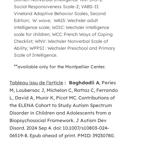
Social Responsiveness Scale-2; VABS-II:
Vineland Adaptive Behavior Scales, Second
Edition; W: wave; WAIS: Wechsler adult
intelligence scale; WISC: Wechsler intelligence
scale for children; WCC: French Ways of Coping
Checklist; WNV: Wechsler Nonverbal Scale of
Ability; WPPSI : Wechsler Preschool and Primary
Scale of Intelligence.
¤¤
available only for the Montpellier Center.
Tableau issu de l’article
:
Baghdadli A
, Peries
M, Loubersac J, Michelon C, Rattaz C, Ferrando
L, David A, Munir K, Picot MC. Contributions of
the ELENA Cohort to Study Autism Spectrum
Disorder in Children and Adolescents from a
Biopsychosocial Framework. J Autism Dev
Disord. 2024 Sep 4. doi: 10.1007/s10803-024-
06519-8. Epub ahead of print. PMID: 39230780.