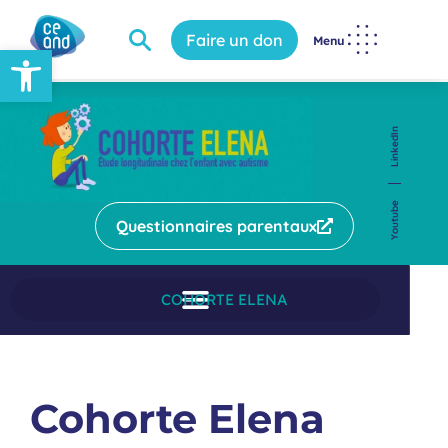
Faire un don
Menu
Ouvrir la barre d’outils
LinkedIn
Youtube
Questionnaires parentaux
COHORTE ELENA
Cohorte Elena